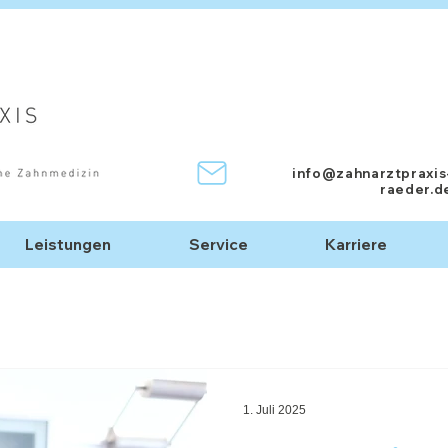
info@zahnarztpraxis
raeder.d
Leistungen
Service
Karriere
1. Juli 2025